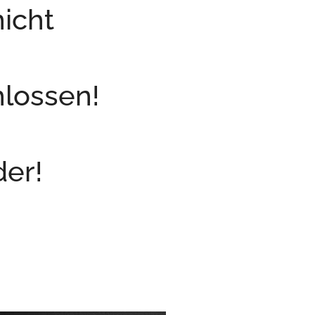
nicht
hlossen!
der!